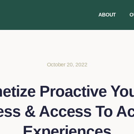
ABOUT
O
October 20, 2022
etize Proactive You
ess & Access To Ac
Experiences