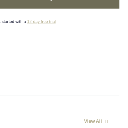
 started with a
12-day free trial
View All