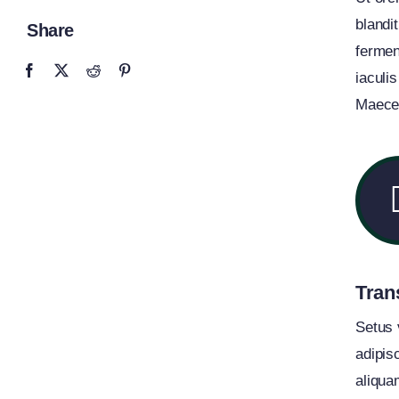
blandi
Share
fermen
iaculis
Maecen
Tran
Setus 
adipis
aliqua