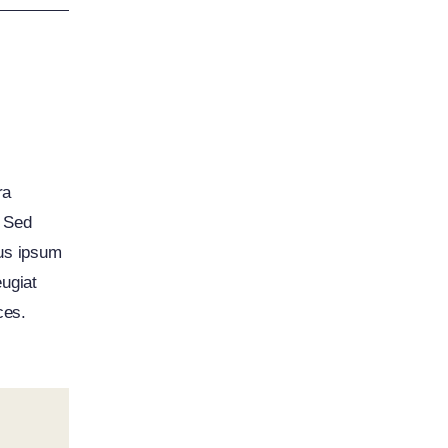
ra
. Sed
sus ipsum
eugiat
ces.