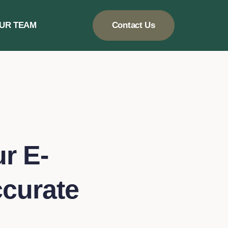
UR TEAM
Contact Us
r E-
curate