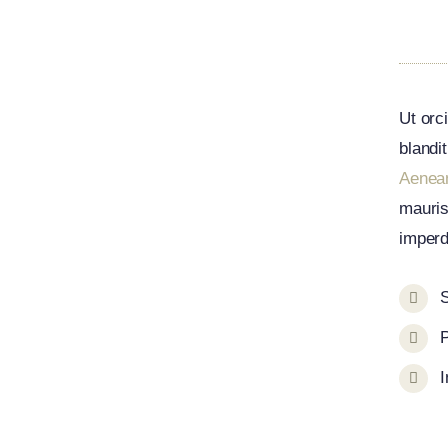
Ut orc
blandi
Aenean
mauris 
imperd
S
P
I