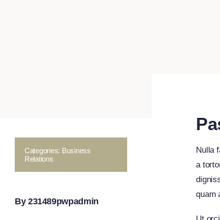
Pa
Nulla f
Categories:
Business
Relations
a torto
dignis
quam a
By 231489pwpadmin
Ut orc