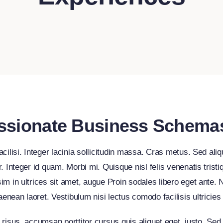
ssionate Business Schema
acilisi. Integer lacinia sollicitudin massa. Cras metus. Sed aliq
r. Integer id quam. Morbi mi. Quisque nisl felis venenatis tristi
sim in ultrices sit amet, augue Proin sodales libero eget ante. 
enean laoret. Vestibulum nisi lectus comodo facilisis ultricies
i risus, accumsan porttitor cursus quis aliquet eget, justo. Sed