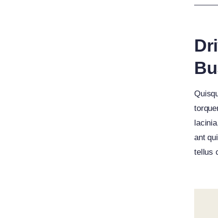
Dr
Bu
Quisqu
torque
lacini
ant qui
tellus