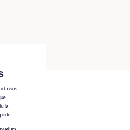
s
uet risus
que
Nulla
 pede.
 pretium