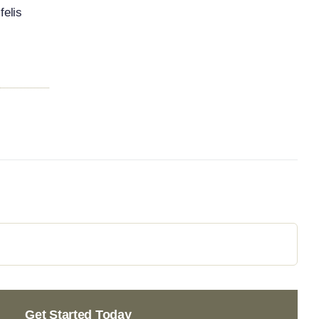
felis
Get Started Today