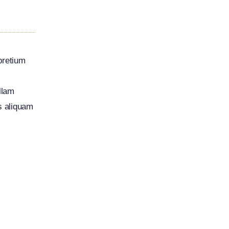
 pretium
llam
us aliquam