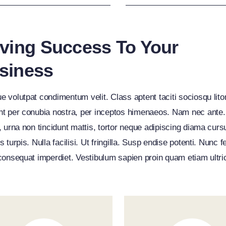
iving Success To Your
siness
e volutpat condimentum velit. Class aptent taciti sociosqu lito
nt per conubia nostra, per inceptos himenaeos. Nam nec ante
a, urna non tincidunt mattis, tortor neque adipiscing diama cur
s turpis. Nulla facilisi. Ut fringilla. Susp endise potenti. Nunc f
 consequat imperdiet. Vestibulum sapien proin quam etiam ultri