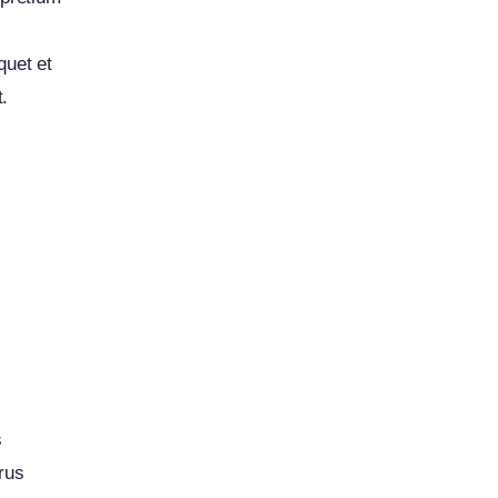
quet et
t.
s
rus