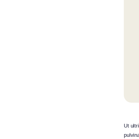
Ut ult
pulvina